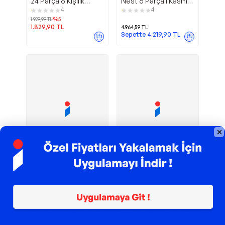
24 Parça 6 Kişilik
Nest 6 Parçalı Kesme
Yemek Takımı
Tahtası ve Bıçak Seti
4
4
1.929,99
TL
%
5
1.829,90
TL
4.964,59
TL
Sepette
4.219,90
TL
TROY ile 200 TL İndirim
TROY ile 200 TL İndirim
Parla Porselen
Konserve
Emsan
Şehzade
12 Parça 6 Kişilik
Kavanoz Kapagi Buyuk
Kahvaltı Takımı Beyaz
Standart (82Mm) 600
2
3
Lu Set
1.398,99
TL
1.527,00
TL
Sepette
1.378,99
TL
Sepette
1.496,46
TL