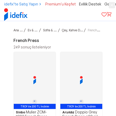
idefix’te Satış Yapın
Premium'u Keşfet
Evlilik Destek
Gamer
Ana sayfa
/
/
/
/
Ev & Yaşam
Sofra & Mutfak
Çay, Kahve Demleme
French Press
French Press
249
sonuç listeleniyor
TROY ile 200 TL İndirim
TROY ile 200 TL İndirim
Mulier ZCM-
Doppio Grey
Sinbo
Aryıldız