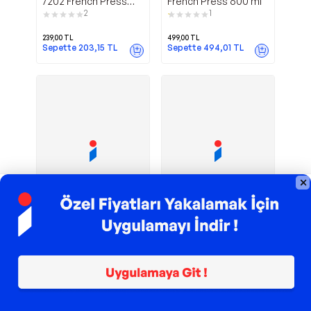
7202 French Press
French Press 600 ml
330 ml
2
1
239,00
TL
499,00
TL
Sepette
203,15
TL
Sepette
494,01
TL
TROY ile 200 TL İndirim
TROY ile 200 TL İndirim
Leya
Barista French
Karaca
Citim
Borosilikat Cam
Press 400 Ml
French Press 800 ml
1
1
1.298,99
TL
229,00
TL
Sepette
1.286,00
TL
Sepette
194,65
TL