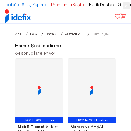
idefix’te Satış Yapın
Premium'u Keşfet
Evlilik Destek
Gamer
Ana sayfa
/
/
/
/
Ev & Yaşam
Sofra & Mutfak
Pastacılık Ekipmanları
Hamur Şekillendirme
Hamur Şekillendirme
64
sonuç listeleniyor
TROY ile 200 TL İndirim
TROY ile 200 TL İndirim
Silikon
AHŞAP
Mbb E-Ticaret
Mcreative