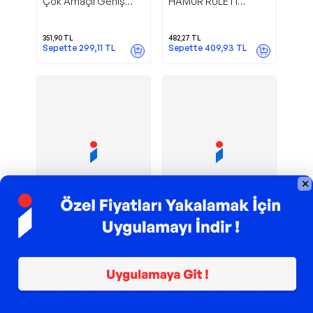
Çok Amaçlı Geniş
HAMUR RULETİ
Hamur Matı Hamur
METAL GÖVDE (4604)
Açma Matı 40*50 Cm
351,90
TL
482,27
TL
Sepette
299,11
TL
Sepette
409,93
TL
TROY ile 200 TL İndirim
TROY ile 200 TL İndirim
Tuğra Çelik
Çelik Çift Başlıklı
Mcreative
Senz
180 mm Erişte
Pizza Mantı Hamur
Makarna Makinesi
Kesici Kesme Bıçağı
(4604)
3.737,39
TL
154,00
TL
Sepette
3.176,78
TL
Sepette
130,90
TL