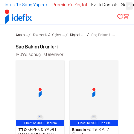
idefix’te Satış Yapın
Premium'u Keşfet
Evlilik Destek
Gamer
Ana sayfa
/
/
/
Kozmetik & Kişisel Bakım
Kişisel Bakım
Saç Bakım Ürünleri
Saç Bakım Ürünleri
19096
sonuç listeleniyor
TROY ile 200 TL İndirim
TROY ile 200 TL İndirim
KEPEK & YAĞLI
Forte 3 Al 2
TTO
Bioxcin