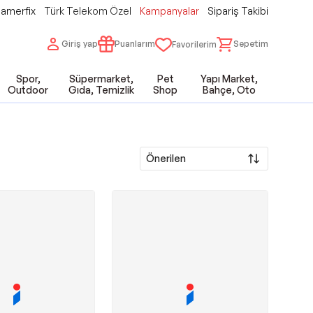
amerfix
Türk Telekom Özel
Kampanyalar
Sipariş Takibi
Giriş yap
Puanlarım
Sepetim
Favorilerim
Spor,
Süpermarket,
Pet
Yapı Market,
Outdoor
Gıda, Temizlik
Shop
Bahçe, Oto
Önerilen