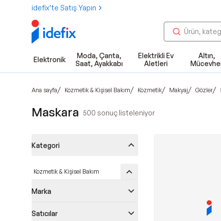
idefix’te Satış Yapın
Moda, Çanta,
Elektrikli Ev
Altın,
Elektronik
Saat, Ayakkabı
Aletleri
Mücevhe
/
/
/
/
/
Ana sayfa
Kozmetik & Kişisel Bakım
Kozmetik
Makyaj
Gözler
Maskara
500
sonuç listeleniyor
Kategori
Kozmetik & Kişisel Bakım
Marka
Satıcılar