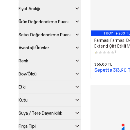
Fiyat Aralığı
Ürün Değerlendirme Puanı
TROY ile 200 TL
Satıcı Değerlendirme Puanı
Farmasi
Farması D
Extend Çift Etkili 
Avantajlı Ürünler
Ml
1
Renk
365,00
TL
Sepette
313,90
T
Boy/Ölçü
Etki
Kutu
Suya / Tere Dayanıklılık
Fırça Tipi