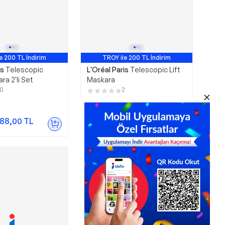
e 200 TL İndirim
TROY ile 200 TL İndirim
is
Telescopic
L'Oréal Paris
Telescopic Lift
ra 2'li Set
Maskara
10
2
377,79
TL
%
4
362,67
TL
88,00
TL
Sepette
311,90
TL