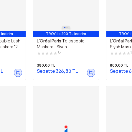
 İndirim
TROY ile 200 TL İndirim
TROY il
ouble Lash
L'Oréal Paris
Telescopic
L'Oréal Par
Maskara 12
Maskara - Siyah
Siyah Maska
34
380,00
TL
800,00
TL
L
Sepette
326,80
TL
Sepette
6