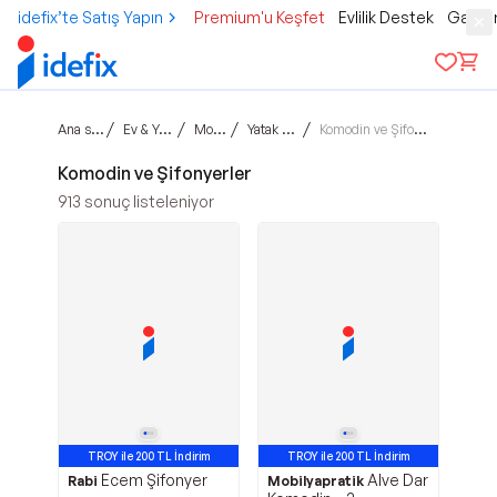
idefix’te Satış Yapın
Premium'u Keşfet
Evlilik Destek
Gamer
Ana sayfa
/
/
/
/
Ev & Yaşam
Mobilya
Yatak Odası
Komodin ve Şifonyerler
Komodin ve Şifonyerler
913
sonuç listeleniyor
TROY ile 200 TL İndirim
TROY ile 200 TL İndirim
Ecem Şifonyer
Alve Dar
Rabi
Mobilyapratik