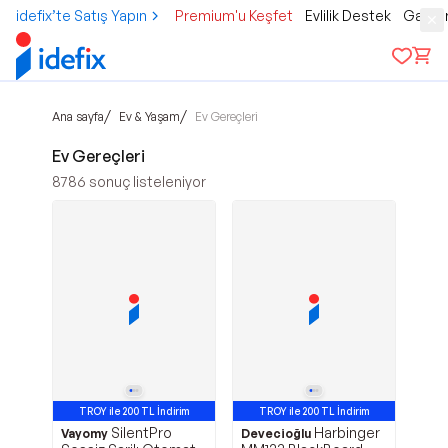
idefix’te Satış Yapın
Premium'u Keşfet
Evlilik Destek
Gamer
/
/
Ana sayfa
Ev & Yaşam
Ev Gereçleri
Ev Gereçleri
8786
sonuç listeleniyor
TROY ile 200 TL İndirim
TROY ile 200 TL İndirim
SilentPro
Harbinger
Vayomy
Devecioğlu