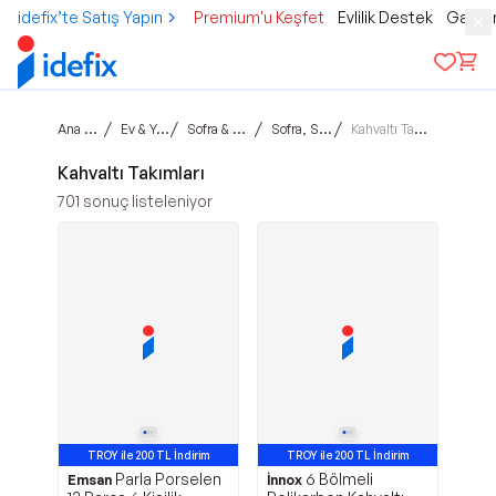
idefix’te Satış Yapın
Premium'u Keşfet
Evlilik Destek
Gamer
Ana sayfa
/
/
/
/
Ev & Yaşam
Sofra & Mutfak
Sofra, Sunum
Kahvaltı Takımları
Kahvaltı Takımları
701
sonuç listeleniyor
TROY ile 200 TL İndirim
TROY ile 200 TL İndirim
Parla Porselen
6 Bölmeli
Emsan
İnnox