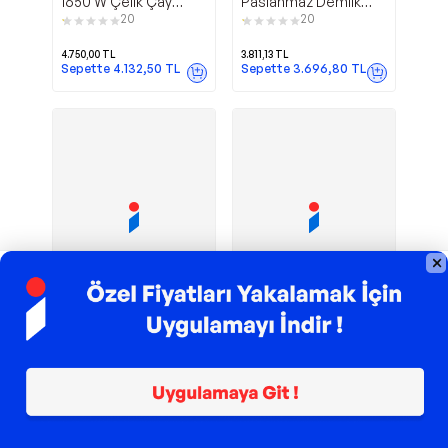
1650 W Çelik Çay
Paslanmaz Demlik
Makinesi
Siyah A341-04
20
20
4.750,00
TL
3.811,13
TL
Sepette
4.132,50
TL
Sepette
3.696,80
TL
Sponsorlu
TROY ile 200 TL İndirim
TROY ile 200 TL İndirim
Elektrikli Süt
FR-CM26
Tchibo
Fressi
Köpürtücü,
Lavena Standlı Dijital
Paslanmaz Çelik
Göstergeli Krem Çay
8
4
Makinesi
1.499,00
TL
2.999,00
TL
Sepette
1.319,12
TL
Sepette
2.639,12
TL