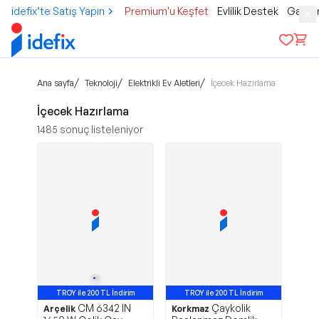
idefix’te Satış Yapın
Premium'u Keşfet
Evlilik Destek
Gamer
/
/
/
Ana sayfa
Teknoloji
Elektrikli Ev Aletleri
İçecek Hazırlama
İçecek Hazırlama
1485
sonuç listeleniyor
TROY ile 200 TL İndirim
TROY ile 200 TL İndirim
CM 6342 IN
Çaykolik
Arçelik
Korkmaz