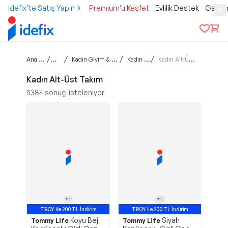
idefix’te Satış Yapın
Premium'u Keşfet
Evlilik Destek
Gamer
Ana sayfa
/
/
/
/
Moda
Kadın Giyim & Aksesuar
Kadın Giyim
Kadın Alt-Üst Takım
Kadın Alt-Üst Takım
5384
sonuç listeleniyor
TROY ile 200 TL İndirim
TROY ile 200 TL İndirim
Koyu Bej
Siyah
Tommy Life
Tommy Life