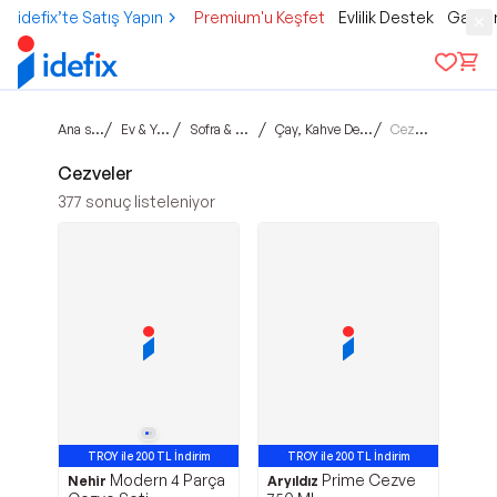
idefix’te Satış Yapın
Premium'u Keşfet
Evlilik Destek
Gamer
Ana sayfa
/
/
/
/
Ev & Yaşam
Sofra & Mutfak
Çay, Kahve Demleme
Cezveler
Cezveler
377
sonuç listeleniyor
TROY ile 200 TL İndirim
TROY ile 200 TL İndirim
Modern 4 Parça
Prime Cezve
Nehir
Aryıldız