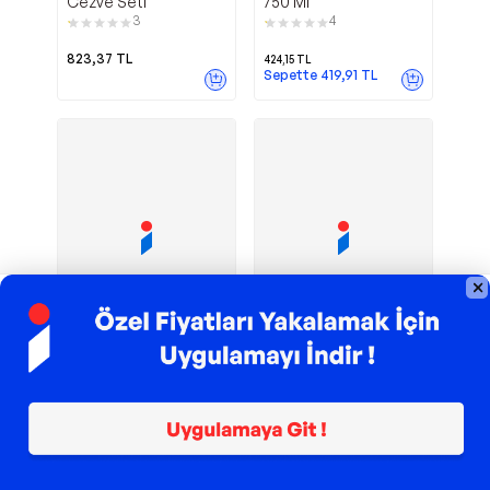
Cezve Seti
750 Ml
3
4
823,37
TL
424,15
TL
Sepette
419,91
TL
TROY ile 200 TL İndirim
TROY ile 200 TL İndirim
A139 Sütlük
Terra 1 lt
Korkmaz
Korkmaz
Paslanmaz Çelik 1 litre
Sütlük
1.081,00
TL
1.219,00
TL
Sepette
918,85
TL
Sepette
1.011,77
TL