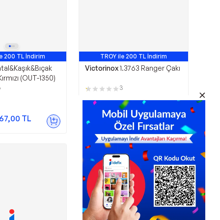
e 200 TL İndirim
TROY ile 200 TL İndirim
tal&Kaşık&Bıçak
Victorinox
1.3763 Ranger Çakı
ırmızı (OUT-1350)
6
3
3.577,00
TL
67,00
TL