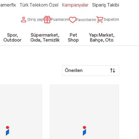
amerfix
Türk Telekom Özel
Kampanyalar
Sipariş Takibi
Giriş yap
Puanlarım
Sepetim
Favorilerim
Spor,
Süpermarket,
Pet
Yapı Market,
Outdoor
Gıda, Temizlik
Shop
Bahçe, Oto
Önerilen