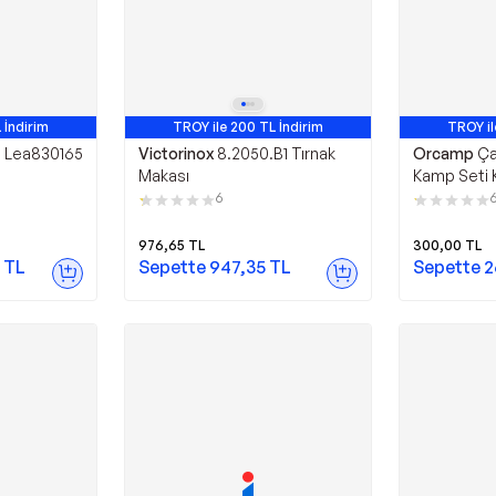
 İndirim
TROY ile 200 TL İndirim
TROY il
rün
 Lea830165
Victorinox
8.2050.B1 Tırnak
Orcamp
Ça
Makası
Kamp Seti K
6
976,65
TL
300,00
TL
TL
Sepette
947,35
TL
Sepette
2