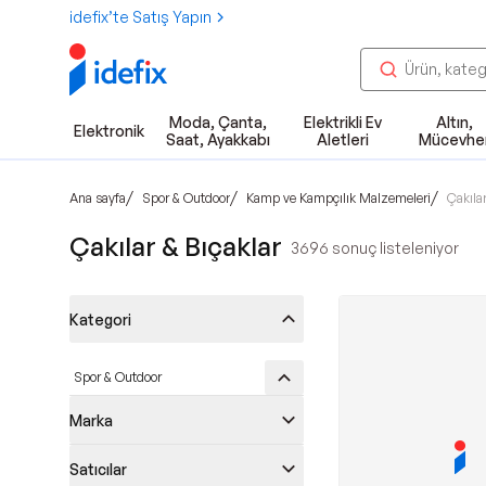
idefix’te Satış Yapın
Moda, Çanta,
Elektrikli Ev
Altın,
Elektronik
Saat, Ayakkabı
Aletleri
Mücevhe
/
/
/
Ana sayfa
Spor & Outdoor
Kamp ve Kampçılık Malzemeleri
Çakılar
Çakılar & Bıçaklar
3696
sonuç listeleniyor
Kategori
Spor & Outdoor
Marka
Satıcılar