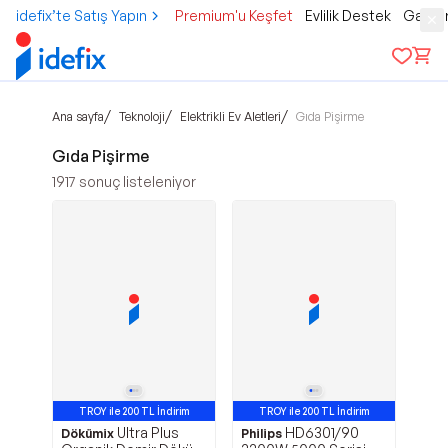
idefix’te Satış Yapın
Premium'u Keşfet
Evlilik Destek
Gamer
/
/
/
Ana sayfa
Teknoloji
Elektrikli Ev Aletleri
Gıda Pişirme
Gıda Pişirme
1917
sonuç listeleniyor
TROY ile 200 TL İndirim
TROY ile 200 TL İndirim
Ultra Plus
HD6301/90
Dökümix
Philips