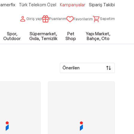
amerfix
Türk Telekom Özel
Kampanyalar
Sipariş Takibi
Giriş yap
Puanlarım
Sepetim
Favorilerim
Spor,
Süpermarket,
Pet
Yapı Market,
Outdoor
Gıda, Temizlik
Shop
Bahçe, Oto
Önerilen