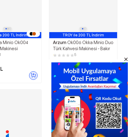
e 200 TL İndirim
TROY ile 200 TL İndirim
a Minio Ok004
Arzum
Ok006 Okka Minio Duo
 Makinesi
Türk Kahvesi Makinesi - Bakır
1
5
L
4.299,90
TL