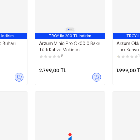
 İndirim
TROY ile 200 TL İndirim
TROY il
Çok Satan
 Buharlı
Arzum
Minio Pro Ok0010 Bakır
Arzum
Okk
Türk Kahve Makinesi
Türk Kahve
8
1
2.799,00
TL
1.999,00
T