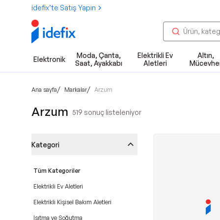
idefix’te Satış Yapın
Moda, Çanta,
Elektrikli Ev
Altın,
Elektronik
Saat, Ayakkabı
Aletleri
Mücevhe
/
/
Ana sayfa
Markalar
Arzum
Arzum
519
sonuç listeleniyor
Kategori
Tüm Kategoriler
Elektrikli Ev Aletleri
Elektrikli Kişisel Bakım Aletleri
Isıtma ve Soğutma