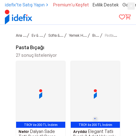
idefix’te Satış Yapın
Premium'u Keşfet
Evlilik Destek
Gamer
Ana sayfa
/
/
/
/
/
Ev & Yaşam
Sofra & Mutfak
Yemek Hazırlama
Bıçaklar
Pasta Bıçağı
Pasta Bıçağı
27
sonuç listeleniyor
TROY ile 200 TL İndirim
TROY ile 200 TL İndirim
Dalyan Sade
Elegant Tatlı
Nehir
Aryıldız