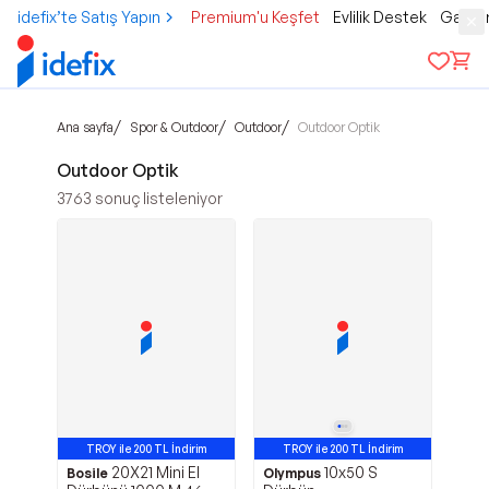
idefix’te Satış Yapın
Premium'u Keşfet
Evlilik Destek
Gamer
/
/
/
Ana sayfa
Spor & Outdoor
Outdoor
Outdoor Optik
Outdoor Optik
3763
sonuç listeleniyor
TROY ile 200 TL İndirim
TROY ile 200 TL İndirim
20X21 Mini El
10x50 S
Avantajlı Ürün
Avantajlı Ürün
Bosile
Olympus