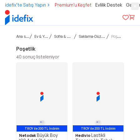
idefix’te Satış Yapın
Premium'u Keşfet
Evlilik Destek
Gamer
Ana sayfa
/
/
/
/
Ev & Yaşam
Sofra & Mutfak
Saklama-Düzenleme
Poşetlik
Poşetlik
40
sonuç listeleniyor
TROY ile 200 TL İndirim
TROY ile 200 TL İndirim
Büyük Boy
Lastikli
Netodak
Hedivio