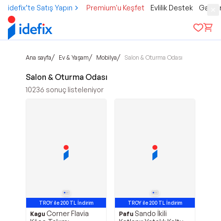
idefix’te Satış Yapın
Premium'u Keşfet
Evlilik Destek
Gamer
/
/
/
Ana sayfa
Ev & Yaşam
Mobilya
Salon & Oturma Odası
Salon & Oturma Odası
10236
sonuç listeleniyor
TROY ile 200 TL İndirim
TROY ile 200 TL İndirim
Corner Flavia
Sando İkili
1000 TL Kupon
Kagu
Pafu