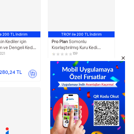
e 200 TL İndirim
TROY ile 200 TL İndirim
k Satan 1. Ürün
En Çok Satan 9. Ürün
in Kediler için
Pro Plan
Somonlu
m ve Dengeli Kedi
Kısırlaştırılmış Kuru Kedi
kg
Maması 10+2 kg
1021
159
5.599,00
TL
.280,24
TL
Sepette
4.927,12
TL