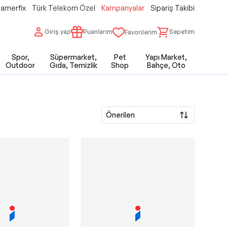
amerfix
Türk Telekom Özel
Kampanyalar
Sipariş Takibi
Giriş yap
Puanlarım
Sepetim
Favorilerim
Spor,
Süpermarket,
Pet
Yapı Market,
Outdoor
Gıda, Temizlik
Shop
Bahçe, Oto
Önerilen