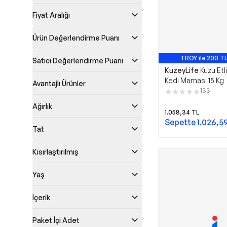
Fiyat Aralığı
Ürün Değerlendirme Puanı
TROY ile 200 TL
Satıcı Değerlendirme Puanı
En Çok Satan 1
KuzeyLife
Kuzu Etli
Kedi Maması 15 Kg
Avantajlı Ürünler
133
Ağırlık
1.058,34
TL
Sepette
1.026,5
Tat
Kısırlaştırılmış
Yaş
İçerik
Paket İçi Adet