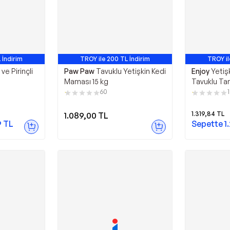
 İndirim
TROY ile 200 TL İndirim
TROY il
6. Ürün
En Çok Satan 11. Ürün
En Ço
 ve Pirinçli
Paw Paw
Tavuklu Yetişkin Kedi
Enjoy
Yetişk
Maması 15 kg
Tavuklu Ta
Maması 15 
60
1.319,84
TL
1.089,00
TL
9
TL
Sepette
1