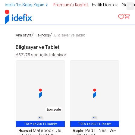
idefix’te Satış Yapın
Premium'u Keşfet
Evlilik Destek
Gamer
/
/
Ana sayfa
Teknoloji
Bilgisayar ve Tablet
Bilgisayar ve Tablet
652275
sonuç listeleniyor
Sponsorlu
TROY ile 200 TL İndirim
TROY ile 200 TL İndirim
Matebook D16
iPad 11. Nesil Wi-
En Çok Satan 3. Ürün
Huawei
Apple