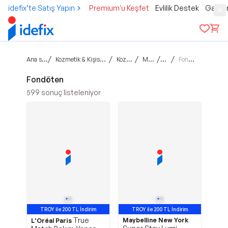
idefix’te Satış Yapın
Premium'u Keşfet
Evlilik Destek
Gamer
Ana sayfa
/
/
/
/
/
Kozmetik & Kişisel Bakım
Kozmetik
Makyaj
Yüz
Fondöten
Fondöten
599
sonuç listeleniyor
TROY ile 200 TL İndirim
TROY ile 200 TL İndirim
True
Maybelline New York
L'Oréal Paris