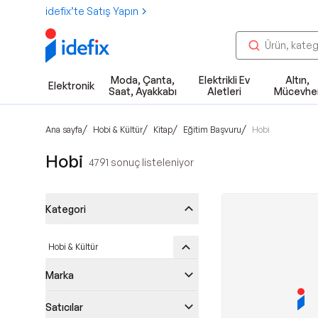
idefix’te Satış Yapın
Moda, Çanta,
Elektrikli Ev
Altın,
Elektronik
Saat, Ayakkabı
Aletleri
Mücevhe
/
/
/
/
Ana sayfa
Hobi & Kültür
Kitap
Eğitim Başvuru
Hobi
Hobi
4791
sonuç listeleniyor
Kategori
Hobi & Kültür
Marka
Satıcılar