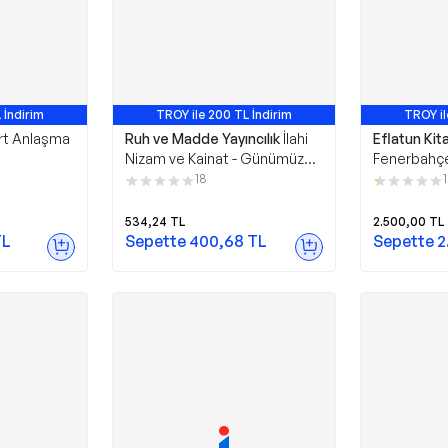
 İndirim
TROY ile 200 TL İndirim
TROY il
rt Anlaşma
Ruh ve Madde Yayıncılık
İlahi
Eflatun Kit
Nizam ve Kainat - Günümüz
Fenerbahçe'
Türkçesiyle - Ruh ve Madde
Başına Dol
18
1
Yayıncılık
Fenerli On 
Kitaplar
534,24
TL
2.500,00
TL
L
Sepette
400,68
TL
Sepette
2