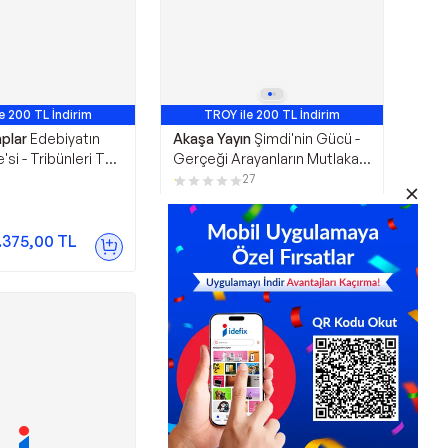
e 200 TL İndirim
TROY ile 200 TL İndirim
aplar
Edebiyatın
Akaşa Yayın
Şimdi'nin Gücü -
si - Tribünleri Tek
Gerçeği Arayanların Mutlaka
duracak Kadar
Okumaları Gereken Bir Kitap -
27
Bir Kalem - Eflatun
Akaşa Yayın
312,48
TL
.375,00
TL
Sepette
234,36
TL