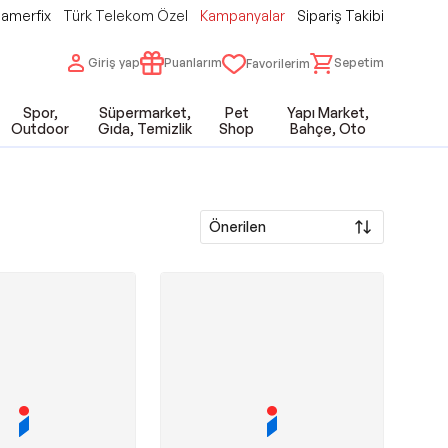
amerfix
Türk Telekom Özel
Kampanyalar
Sipariş Takibi
Giriş yap
Puanlarım
Sepetim
Favorilerim
Spor,
Süpermarket,
Pet
Yapı Market,
Outdoor
Gıda, Temizlik
Shop
Bahçe, Oto
Önerilen