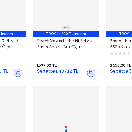
 İndirim
TROY ile 200 TL İndirim
TROY il
7 Plus IRT
Direct Nexus
Elektrikli Bebek
Braun
Ther
ş Ölçer
Burun Aspiratörü Küçük
6520 Kulak
Çocuklar Için Güvenli Ve Etkili
Burun Emici
1.599,00
TL
3.550,00
TL
0
TL
Sepette
1.407,12
TL
Sepette
3