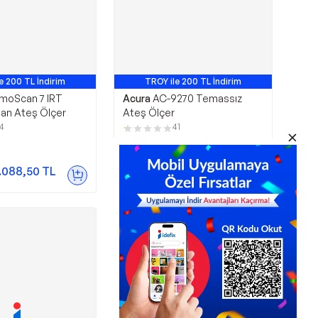
e 200 TL İndirim
TROY ile 200 TL İndirim
moScan 7 IRT
Acura
AC-9270 Temassız
tan Ateş Ölçer
Ateş Ölçer
14
41
266,36
TL
.088,50
TL