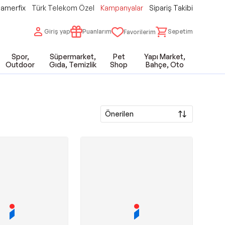
amerfix
Türk Telekom Özel
Kampanyalar
Sipariş Takibi
Giriş yap
Puanlarım
Sepetim
Favorilerim
Spor,
Süpermarket,
Pet
Yapı Market,
Outdoor
Gıda, Temizlik
Shop
Bahçe, Oto
Önerilen