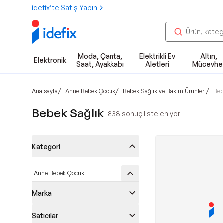
idefix’te Satış Yapın
Moda, Çanta,
Elektrikli Ev
Altın,
Elektronik
Saat, Ayakkabı
Aletleri
Mücevhe
/
/
/
Ana sayfa
Anne Bebek Çocuk
Bebek Sağlık ve Bakım Ürünleri
Beb
Bebek Sağlık
838
sonuç listeleniyor
Kategori
Anne Bebek Çocuk
Marka
Satıcılar