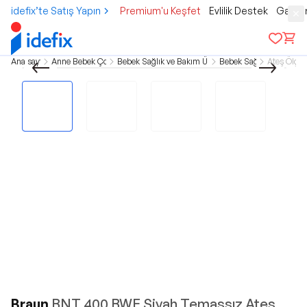
idefix’te Satış Yapın
Premium'u Keşfet
Evlilik Destek
Gamer
Ana sayfa
Anne Bebek Çocuk
Bebek Sağlık ve Bakım Ürünleri
Bebek Sağlık
Ateş Ölçer
Braun
BNT 400 BWE Siyah Temassız Ateş