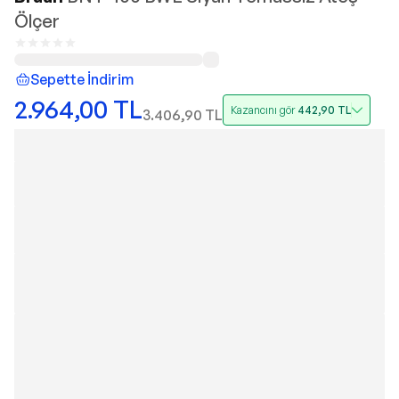
Ölçer
Sepette İndirim
2.964,00
TL
Kazancını gör
442,90
TL
3.406,90
TL