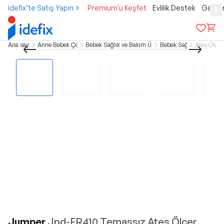
idefix’te Satış Yapın
Premium'u Keşfet
Evlilik Destek
Gamer
Ana sayfa
Anne Bebek Çocuk
Bebek Sağlık ve Bakım Ürünleri
Bebek Sağlık
Ateş Ölçer
Jumper
Jpd-FR410 Temassız Ateş Ölçer