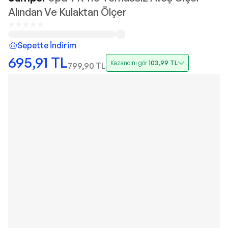
Alından Ve Kulaktan Ölçer
Sepette İndirim
695,91
TL
Kazancını gör
103,99
TL
799,90
TL