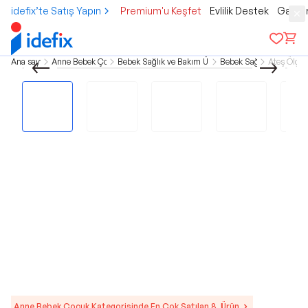
idefix’te Satış Yapın
Premium'u Keşfet
Evlilik Destek
Gamer
Ana sayfa
Anne Bebek Çocuk
Bebek Sağlık ve Bakım Ürünleri
Bebek Sağlık
Ateş Ölçer
Anne Bebek Çocuk Kategorisinde En Çok Satılan 8. Ürün