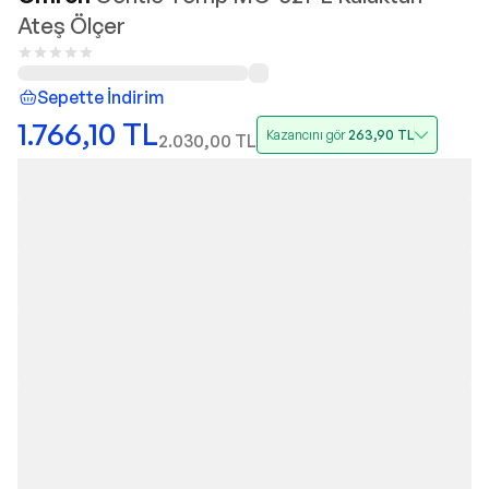
Ateş Ölçer
Sepette İndirim
1.766,10
TL
Kazancını gör
263,90
TL
2.030,00
TL