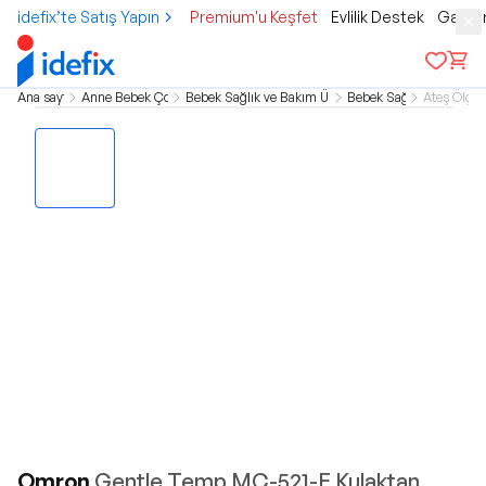
idefix’te Satış Yapın
Premium'u Keşfet
Evlilik Destek
Gamer
Ana sayfa
Anne Bebek Çocuk
Bebek Sağlık ve Bakım Ürünleri
Bebek Sağlık
Ateş Ölçer
Omron
Gentle Temp MC-521-E Kulaktan