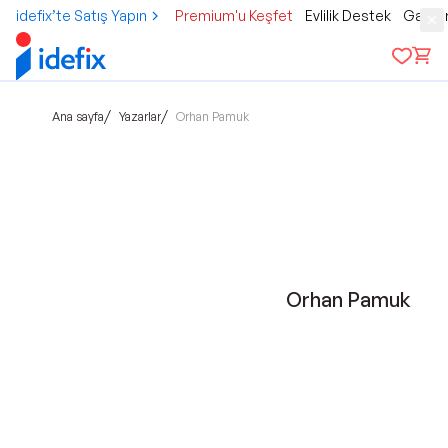
idefix’te Satış Yapın
Premium'u Keşfet
Evlilik Destek
Gamer
/
/
Ana sayfa
Yazarlar
Orhan Pamuk
Orhan Pamuk