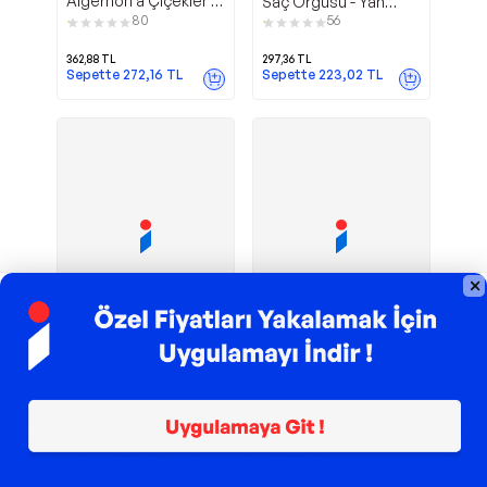
Algernon'a Çiçekler -
Saç Örgüsü - Yan
Koridor Yayıncılık
Pasaj
80
56
362,88
TL
297,36
TL
Sepette
272,16
TL
Sepette
223,02
TL
TROY ile 200 TL İndirim
TROY ile 200 TL İndirim
Yaşamak
Domingo Yayınevi
Jaguar Kitap
Gece Yarısı
- Jaguar Kitap
Kütüphanesi -
111
134
Domingo Yayınevi
352,80
TL
272,16
TL
Sepette
264,60
TL
Sepette
204,12
TL