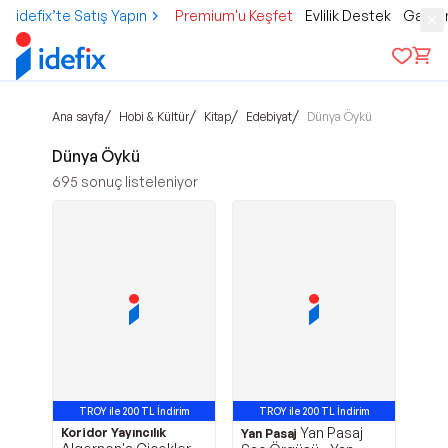
idefix’te Satış Yapın
Premium'u Keşfet
Evlilik Destek
Gamer
/
/
/
/
Ana sayfa
Hobi & Kültür
Kitap
Edebiyat
Dünya Öykü
Dünya Öykü
695
sonuç listeleniyor
TROY ile 200 TL İndirim
TROY ile 200 TL İndirim
Yan Pasaj
Koridor Yayıncılık
Yan Pasaj