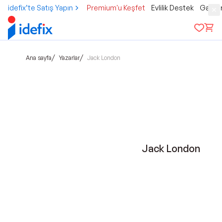
idefix’te Satış Yapın
Premium'u Keşfet
Evlilik Destek
Gamer
/
/
Ana sayfa
Yazarlar
Jack London
Jack London