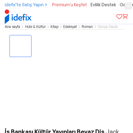
idefix’te Satış Yapın
Premium'u Keşfet
Evlilik Destek
Gamer
Ana sayfa
Hobi & Kültür
Kitap
Edebiyat
Roman
Dünya Klasik
İş Bankası Kültür Yayınları Beyaz Diş
Jack