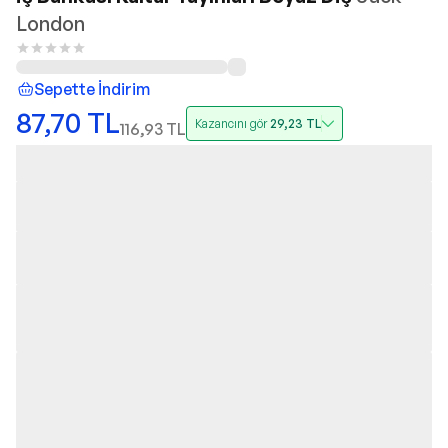
London
Sepette İndirim
87,70
TL
Kazancını gör
29,23
TL
116,93
TL