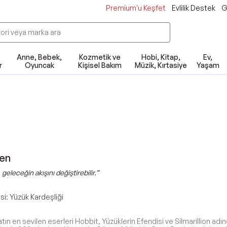
Premium'u Keşfet
Evlilik Destek
G
Anne, Bebek,
Kozmetik ve
Hobi, Kitap,
Ev,
r
Oyuncak
Kişisel Bakım
Müzik, Kırtasiye
Yaşam
ien
 geleceğin akışını değiştirebilir.”
si: Yüzük Kardeşliği
tın en sevilen eserleri Hobbit, Yüzüklerin Efendisi ve Silmarillion ad