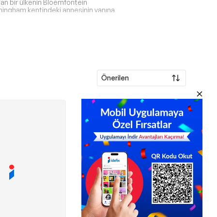
lan bir ülkenin Bloemfontein
irmingham kentindeki annesinin yanına
ındaki bir köy, Tolkien’ın zihninde
plarında yer alan Shire köyünü
edenle eserlerinde kullanabileceği
şekillenmesine katkıda bulunan birçok
Önerilen
bir üyesidir. Anglo-sakson Dil
andinav Dilleri’nden etkilenmiştir.
lleri ilham almaktadır.
alk edebiyatından da büyük ölçüde
en’ın kült eserlerinde açıkça
 doğrudan Kelt ve İskandinav kültürü
er birine birer lisan ve hatta bu
re sahip insanlara ait çeşitli lehçeler
onuşurken adları Hobbit eserinde
n (Melkian) ve daha birçok yapay dil,
ılara sahiptirler.
ında bu dillere ait farklı yapıların ve
rır.