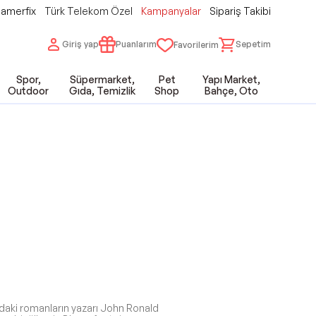
amerfix
Türk Telekom Özel
Kampanyalar
Sipariş Takibi
Giriş yap
Puanlarım
Sepetim
Favorilerim
Spor,
Süpermarket,
Pet
Yapı Market,
Outdoor
Gıda, Temizlik
Shop
Bahçe, Oto
ındaki romanların yazarı John Ronald