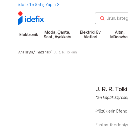
idefix’te Satış Yapın
Moda, Çanta,
Elektrikli Ev
Altın,
Elektronik
Saat, Ayakkabı
Aletleri
Mücevhe
/
/
Ana sayfa
Yazarlar
J. R. R. Tolkien
J. R. R. Tolk
“En küçük kişi bile,
-Yüzüklerin Efendi
Fantastik edebiya