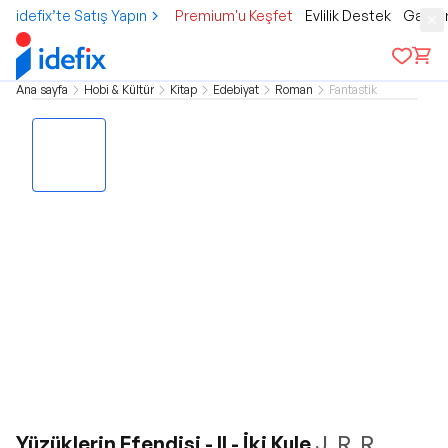
idefix’te Satış Yapın
Premium'u Keşfet
Evlilik Destek
Gamer
Ana sayfa
Hobi & Kültür
Kitap
Edebiyat
Roman
Fantastik
Yüzüklerin Efendisi - II - İki Kule
J. R. R.