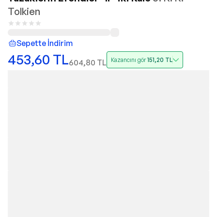
Tolkien
Sepette İndirim
453,60
TL
Kazancını gör
151,20
TL
604,80
TL