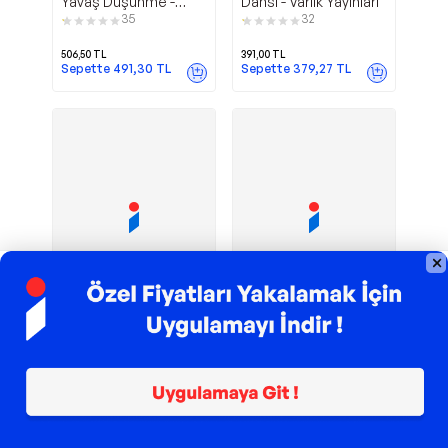
Yavaş Düşünme -
Dansı - Varlık Yayınları
Varlık Yayınları
35
32
506,50
TL
391,00
TL
Sepette
491,30
TL
Sepette
379,27
TL
TROY ile 200 TL İndirim
TROY ile 200 TL İndirim
Etkili
Siyah
Varlık Yayınları
Varlık Yayınları
İnsanların 7 Alışkanlığı
Kuğu - Olasılıksız
- Varlık Yayınları
Görünenin Etkisi -
30
6
Varlık Yayınları
506,50
TL
554,40
TL
Sepette
491,30
TL
Sepette
415,80
TL