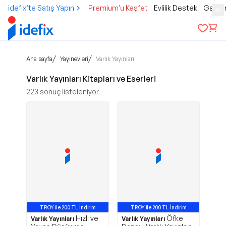
idefix’te Satış Yapın
Premium'u Keşfet
Evlilik Destek
Gamer
/
/
Ana sayfa
Yayınevleri
Varlık Yayınları
Varlık Yayınları Kitapları ve Eserleri
223
sonuç listeleniyor
TROY ile 200 TL İndirim
TROY ile 200 TL İndirim
Hızlı ve
Öfke
Varlık Yayınları
Varlık Yayınları