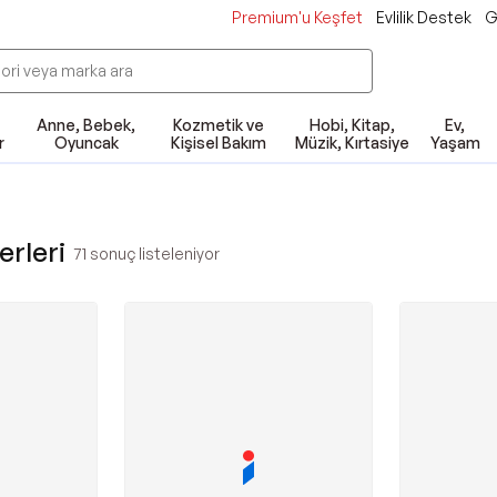
Premium'u Keşfet
Evlilik Destek
G
Anne, Bebek,
Kozmetik ve
Hobi, Kitap,
Ev,
r
Oyuncak
Kişisel Bakım
Müzik, Kırtasiye
Yaşam
erleri
71
sonuç listeleniyor