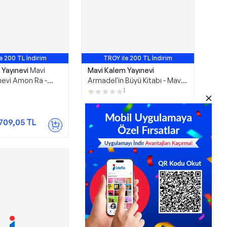
e 200 TL İndirim
TROY ile 200 TL İndirim
 Yayınevi
Mavi
Mavi Kalem Yayınevi
nevi Amon Ra -
Armadel'in Büyü Kitabı - Mavi
 Yayınevi
Kalem Yayınevi
2
1
899,00
TL
.709,05
TL
Sepette
854,05
TL