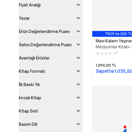
Fiyat Aralığı
Yazar
Ürün Değerlendirme Puanı
TROY ile 200 TL
Mavi Kalem Yayıne
Satıcı Değerlendirme Puanı
Medyumlar Kitabı -
Kalem Yayınevi
1
Avantajlı Ürünler
1.090,00
TL
Sepette
1.035,5
Kitap Formatı
İlk Baskı Yılı
İmzalı Kitap
Kitap Seti
Basım Dili