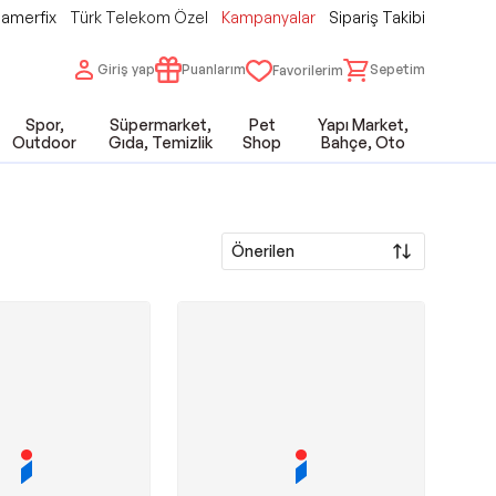
amerfix
Türk Telekom Özel
Kampanyalar
Sipariş Takibi
Giriş yap
Puanlarım
Sepetim
Favorilerim
Spor,
Süpermarket,
Pet
Yapı Market,
Outdoor
Gıda, Temizlik
Shop
Bahçe, Oto
Önerilen