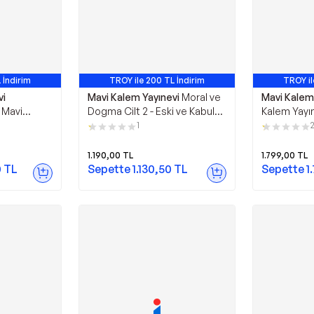
 İndirim
TROY ile 200 TL İndirim
TROY il
vi
Mavi Kalem Yayınevi
Moral ve
Mavi Kalem
 Mavi
Dogma Cilt 2 - Eski ve Kabul
Kalem Yayı
Edilmiş Skoç Riti 1871 - Mavi
Mavi Kalem
1
Kalem Yayınevi
1.190,00
TL
1.799,00
TL
0
TL
Sepette
1.130,50
TL
Sepette
1