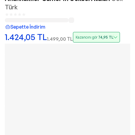
Türk
Sepette İndirim
1.424,05
TL
Kazancını gör
74,95
TL
1.499,00
TL