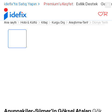
idefix’te Satış Yapın
Premium'u Keşfet
Evlilik Destek
Gamer
Ana sayfa
Hobi & Kültür
Kitap
Kurgu Dışı
Araştırma-Tarih
Dünya Tarihi
Anunnakiler-Sümer'in Göksel Ataları
Gök