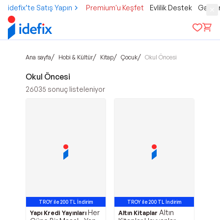
idefix’te Satış Yapın
Premium'u Keşfet
Evlilik Destek
Gamer
/
/
/
/
Ana sayfa
Hobi & Kültür
Kitap
Çocuk
Okul Öncesi
Okul Öncesi
26035
sonuç listeleniyor
TROY ile 200 TL İndirim
TROY ile 200 TL İndirim
Her
Altın
Yapı Kredi Yayınları
Altın Kitaplar