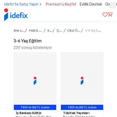
idefix’te Satış Yapın
Premium'u Keşfet
Evlilik Destek
Gamer
Ana sayfa
/
/
/
/
/
Hobi & Kültür
Kitap
Çocuk
Okul Öncesi
3-6 Yaş Eğitim
3-6 Yaş Eğitim
2317
sonuç listeleniyor
TROY ile 200 TL İndirim
TROY ile 200 TL İndirim
İş Bankası Kültür
Tübitak Yayınları