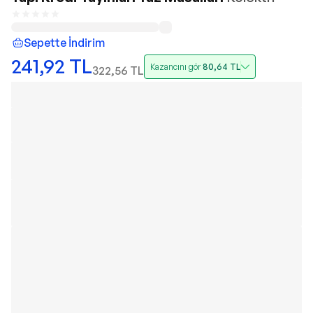
Sepette İndirim
241,92
TL
Kazancını gör
80,64
TL
322,56
TL