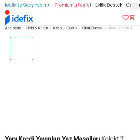
idefix’te Satış Yapın
Premium'u Keşfet
Evlilik Destek
Gamer
Ana sayfa
Hobi & Kültür
Kitap
Çocuk
Okul Öncesi
Masal Kitapları
Yapı Kredi Yayınları Yaz Masalları
Kolektif