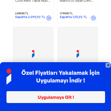
Cool Men Taba Nubuk
Mariotto Siyah Deri
Deri Bağcıklı Günlük
Kadın Günlük Ayakkabı
Erkek Ayakkabı
2.499,90
TL
1.799,90
TL
Sepette
2.099,92
TL
Sepette
1.511,92
TL
TROY ile 200 TL İndirim
TROY ile 200 TL İndirim
0009 Bej
044 Taba
Mariotto
Mariotto
Deri Fermuarlı Günlük
Deri Günlük Kadın
Kadın Ayakkabı
Ayakkabı
2.499,90
TL
2.299,90
TL
Sepette
2.099,92
TL
Sepette
1.931,92
TL