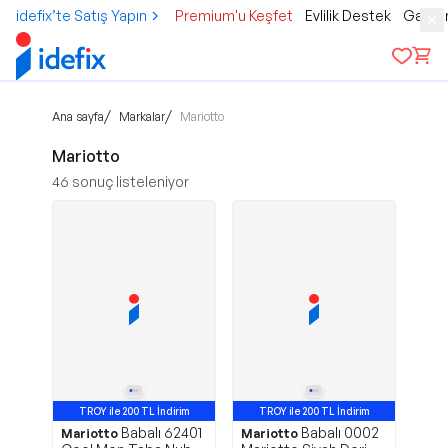
idefix’te Satış Yapın
Premium'u Keşfet
Evlilik Destek
Gamer
/
/
Ana sayfa
Markalar
Mariotto
Mariotto
46
sonuç listeleniyor
TROY ile 200 TL İndirim
TROY ile 200 TL İndirim
Babalı 62401
Babalı 0002
Mariotto
Mariotto