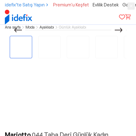
idefix’te Satış Yapın
Premium'u Keşfet
Evlilik Destek
Gamer
Ana sayfa
Moda
Ayakkabı
Günlük Ayakkabı
Mariotto
044 Taba Deri Günlük Kadın