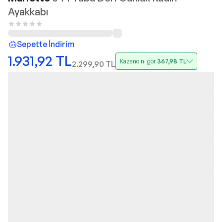
Ayakkabı
Sepette İndirim
1.931,92
TL
Kazancını gör
367,98
TL
2.299,90
TL