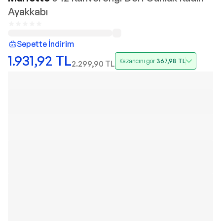
Ayakkabı
Sepette İndirim
1.931,92
TL
Kazancını gör
367,98
TL
2.299,90
TL