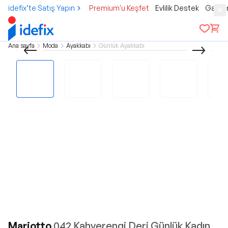
idefix’te Satış Yapın
Premium'u Keşfet
Evlilik Destek
Gamer
Ana sayfa
Moda
Ayakkabı
Günlük Ayakkabı
Mariotto
042 Kahverengi Deri Günlük Kadın