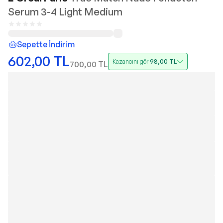
Serum 3-4 Light Medium
Sepette İndirim
602,00
TL
Kazancını gör
98,00
TL
700,00
TL