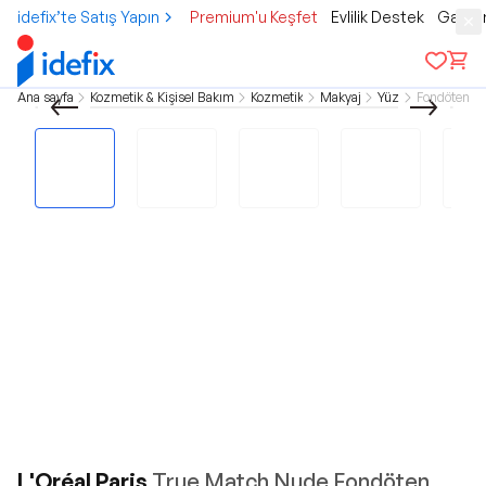
idefix’te Satış Yapın
Premium'u Keşfet
Evlilik Destek
Gamer
Ana sayfa
Kozmetik & Kişisel Bakım
Kozmetik
Makyaj
Yüz
Fondöten
L'Oréal Paris
True Match Nude Fondöten