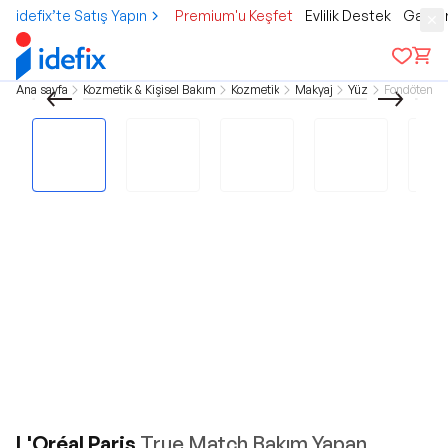
idefix’te Satış Yapın
Premium'u Keşfet
Evlilik Destek
Gamer
Ana sayfa
Kozmetik & Kişisel Bakım
Kozmetik
Makyaj
Yüz
Fondöten
L'Oréal Paris
True Match Bakım Yapan