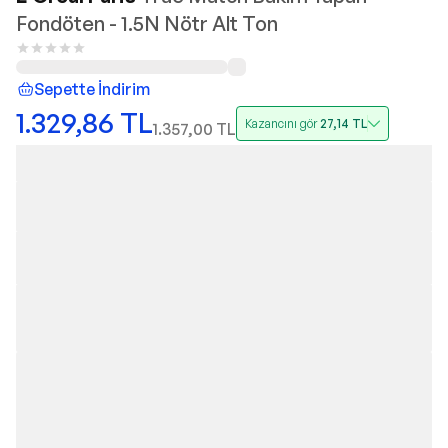
Fondöten - 1.5N Nötr Alt Ton
Sepette İndirim
1.329,86
TL
Kazancını gör
27,14
TL
1.357,00
TL