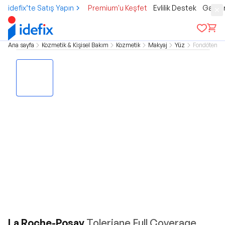
idefix’te Satış Yapın
Premium'u Keşfet
Evlilik Destek
Gamer
Ana sayfa
Kozmetik & Kişisel Bakım
Kozmetik
Makyaj
Yüz
Fondöten
La Roche-Posay
Toleriane Full Coverage