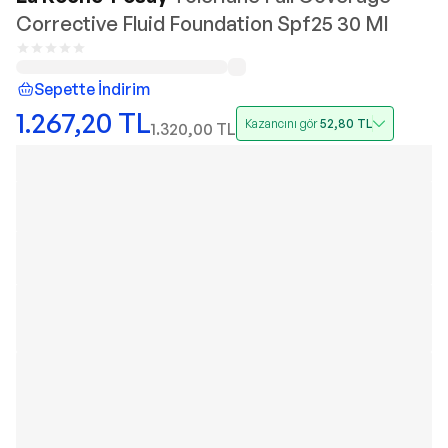
Corrective Fluid Foundation Spf25 30 Ml
Sepette İndirim
1.267,20
TL
Kazancını gör
52,80
TL
1.320,00
TL