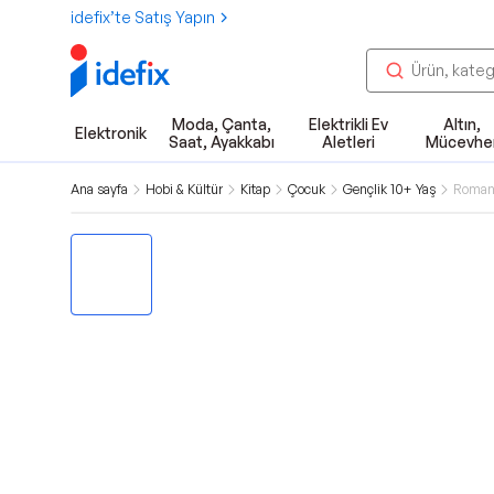
idefix’te Satış Yapın
Moda, Çanta,
Elektrikli Ev
Altın,
Elektronik
Saat, Ayakkabı
Aletleri
Mücevhe
Ana sayfa
Hobi & Kültür
Kitap
Çocuk
Gençlik 10+ Yaş
Roman