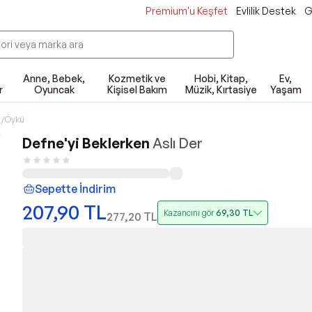
Premium'u Keşfet
Evlilik Destek
G
Anne, Bebek,
Kozmetik ve
Hobi, Kitap,
Ev,
r
Oyuncak
Kişisel Bakım
Müzik, Kırtasiye
Yaşam
/Öykü
Defne'yi Beklerken
Aslı Der
Sepette İndirim
207,90
TL
Kazancını gör
69,30
TL
277,20
TL