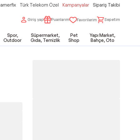
amerfix
Türk Telekom Özel
Kampanyalar
Sipariş Takibi
Giriş yap
Puanlarım
Sepetim
Favorilerim
Spor,
Süpermarket,
Pet
Yapı Market,
Outdoor
Gıda, Temizlik
Shop
Bahçe, Oto