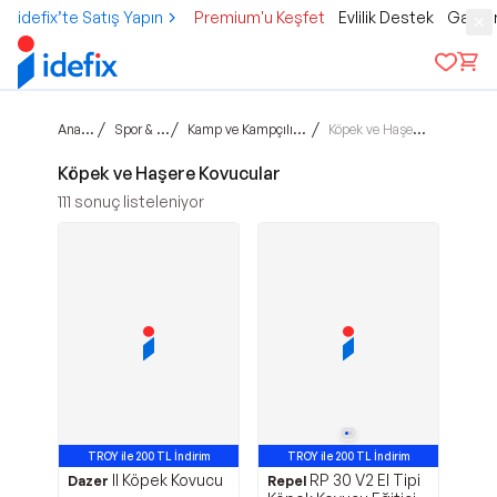
idefix’te Satış Yapın
Premium'u Keşfet
Evlilik Destek
Gamer
Ana sayfa
/
/
/
Spor & Outdoor
Kamp ve Kampçılık Malzemeleri
Köpek ve Haşere Kovucular
Köpek ve Haşere Kovucular
111
sonuç listeleniyor
TROY ile 200 TL İndirim
TROY ile 200 TL İndirim
II Köpek Kovucu
RP 30 V2 El Tipi
Avantajlı Ürün
Avantajlı Ürün
Dazer
Repel