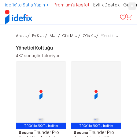
idefix’te Satış Yapın
Premium'u Keşfet
Evlilik Destek
Gamer
Ana sayfa
/
/
/
/
/
Ev & Yaşam
Mobilya
Ofis Mobilyası
Ofis Koltuğu
Yönetici Koltuğu
Yönetici Koltuğu
437
sonuç listeleniyor
TROY ile 200 TL İndirim
TROY ile 200 TL İndirim
Thunder Pro
Thunder Pro
Seduna
Seduna