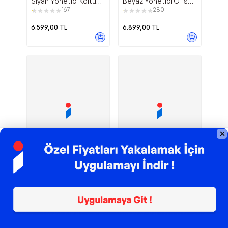
Siyah Yönetici Koltuğu
Beyaz Yönetici Ofis
Ofis Çalışma Koltuğu
Çalışma Koltuğu
167
280
Hareketli Kol
6.599,00
TL
6.899,00
TL
TROY ile 200 TL İndirim
TROY ile 200 TL İndirim
Skagen
Thunder Pro
Seduna
Seduna
Headrest Ofis
Ofis Sandalyesi
Sandalyesi Yönetici
Yönetici Koltuğu
119
87
Koltuğu
Hareketli Kol
4.599,00
TL
6.599,00
TL