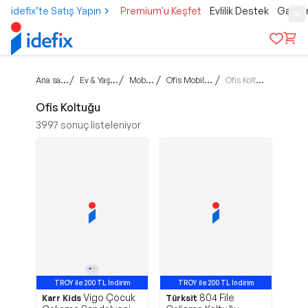
idefix’te Satış Yapın
Premium'u Keşfet
Evlilik Destek
Gamer
Ana sayfa
/
/
/
/
Ev & Yaşam
Mobilya
Ofis Mobilyası
Ofis Koltuğu
Ofis Koltuğu
3997
sonuç listeleniyor
TROY ile 200 TL İndirim
TROY ile 200 TL İndirim
Vigo Çocuk
804 File
Karr Kids
Türksit