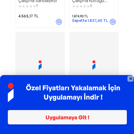
Çalışma Sandalyesi
Çalişma Koltuğu
Plastik Ayak Siyah
9
8
4.563,17
TL
1.874,90
TL
Sepette
1.837,40
TL
TROY ile 200 TL İndirim
TROY ile 200 TL İndirim
Thunder Pro
Kozmo Lux
Seduna
Türksit
Siyah Yönetici Koltuğu
Kollu Çalışma Koltuğu
Ofis Çalışma Koltuğu
Deri Siyah
167
6
Hareketli Kol
6.599,00
TL
1.874,90
TL
Sepette
1.837,40
TL