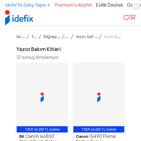
idefix’te Satış Yapın
Premium'u Keşfet
Evlilik Destek
Gamer
Ana sayfa
/
/
/
/
/
Teknoloji
Bilgisayar ve Tablet
Yazıcı
Yazıcı Sarf Malzemeleri
Yazıcı Bakım Kitleri
Yazıcı Bakım Kitleri
37
sonuç listeleniyor
TROY ile 200 TL İndirim
TROY ile 200 TL İndirim
Canon ix6850
Gı490 Pıxma
BK
Canon